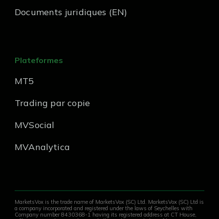
Documents juridiques (EN)
Plateformes
MT5
Trading par copie
MVSocial
MVAnalytica
MarketsVox is the trade name of MarketsVox (SC) Ltd. MarketsVox (SC) Ltd is
a company incorporated and registered under the laws of Seychelles with
Company number 8430368-1 having its registered address at CT House,