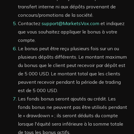
transfert interne ni aux dépôts provenant de
concours/promotions de la société.
Contactez
support@MarketsVox.com
et indiquez
que vous souhaitez appliquer le bonus à votre
compte.
Le bonus peut être reçu plusieurs fois sur un ou
plusieurs dépôts différents. Le montant maximum
du bonus que le client peut recevoir par dépôt est
de 5 000 USD. Le montant total que les clients
peuvent recevoir pendant la période de trading
est de 5 000 USD.
Les fonds bonus seront ajoutés au crédit. Les
fonds bonus ne peuvent pas être utilisés pendant
le « drawdown » ; ils seront déduits du compte
lorsque l'équité sera inférieure à la somme totale
de tous les bonus actifs.