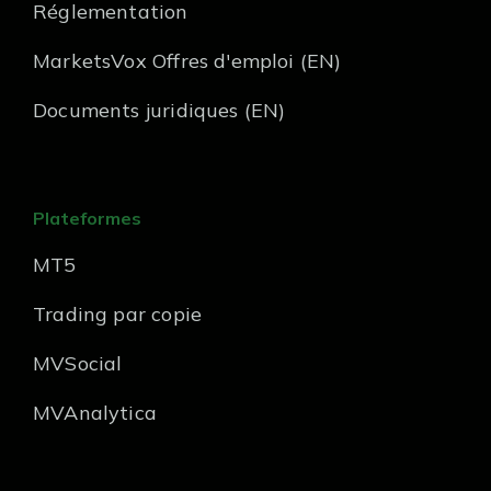
Réglementation
MarketsVox Offres d'emploi (EN)
Documents juridiques (EN)
Plateformes
MT5
Trading par copie
MVSocial
MVAnalytica