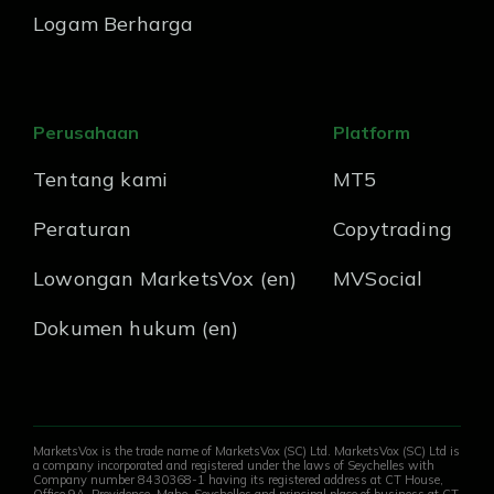
Logam Berharga
Perusahaan
Platform
Tentang kami
MT5
Peraturan
Copytrading
Lowongan MarketsVox (en)
MVSocial
Dokumen hukum (en)
MarketsVox is the trade name of MarketsVox (SC) Ltd. MarketsVox (SC) Ltd is
a company incorporated and registered under the laws of Seychelles with
Company number 8430368-1 having its registered address at CT House,