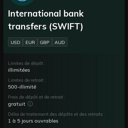
International bank
transfers (SWIFT)
USD
EUR
GBP
AUD
Limites de dépôt :
illimitées
Limites de retrait :
500-illimité
Frais de dépôt et de retrait :
ⓘ
gratuit
Délai de traitement des dépôts et des retraits :
1 à 5 jours ouvrables