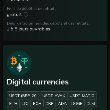
Frais de dépôt et de retrait :
ⓘ
gratuit
Délai de traitement des dépôts et des retraits :
1 à 5 jours ouvrables
Digital currencies
USDT (BEP-20)
USDT-AVAX
USDT-MATIC
ETH
LTC
BCH
XRP
ADA
DOGE
XLM