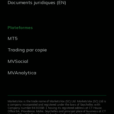
Documents juridiques (EN)
Plateformes
MT5
Trading par copie
MVSocial
MVAnalytica
MarketsVox is the trade name of MarketsVox (SC) Ltd. MarketsVox (SC) Ltd is
a company incorporated and registered under the laws of Seychelles with
Company number 8430368-1 having its registered address at CT House,
Office 9A, Providence, Mahe, Seychelles and principal place of business at CT