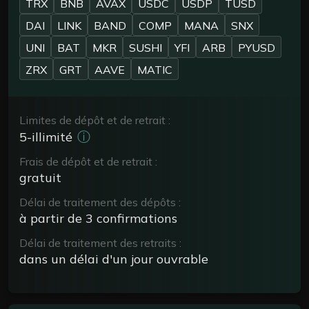
TRX
BNB
AVAX
USDC
USDP
TUSD
DAI
LINK
BAND
COMP
MANA
SNX
UNI
BAT
MKR
SUSHI
YFI
ARB
PYUSD
ZRX
GRT
AAVE
MATIC
Limites de dépôt et de retrait :
ⓘ
5-illimité
Frais de dépôt et de retrait :
gratuit
Délai de traitement des dépôts :
à partir de 3 confirmations
Délai de traitement des retraits :
dans un délai d'un jour ouvrable