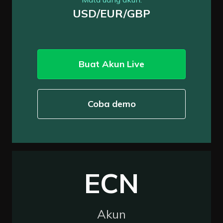
USD/EUR/GBP
Buat Akun Live
Coba demo
ECN
Akun