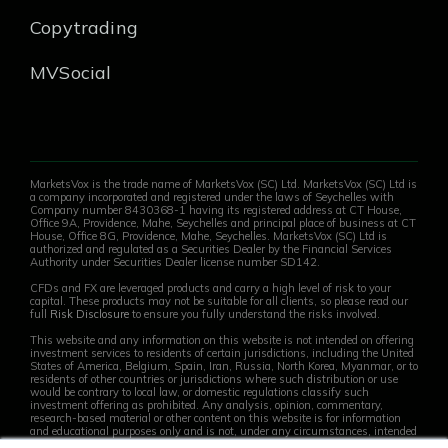
Copytrading
MVSocial
MarketsVox is the trade name of MarketsVox (SC) Ltd. MarketsVox (SC) Ltd is
a company incorporated and registered under the laws of Seychelles with
Company number 8430368-1 having its registered address at CT House,
Office 9A, Providence, Mahe, Seychelles and principal place of business at CT
House, Office 8G, Providence, Mahe, Seychelles. MarketsVox (SC) Ltd is
authorized and regulated as a Securities Dealer by the Financial Services
Authority under Securities Dealer license number SD142.
CFDs and FX are leveraged products and carry a high level of risk to your
capital. These products may not be suitable for all clients, so please read our
full
Risk Disclosure
to ensure you fully understand the risks involved.
This website and any information on this website is not intended on offering
investment services to residents of certain jurisdictions, including the United
States of America, Belgium, Spain, Iran, Russia, North Korea, Myanmar, or to
residents of other countries or jurisdictions where such distribution or use
would be contrary to local law, or domestic regulations classify such
investment offering as prohibited. Any analysis, opinion, commentary,
research-based material or other content on this website is for information
and educational purposes only and is not, under any circumstances, intended
to be an offer, recommendation, advice or solicitation on behalf of the