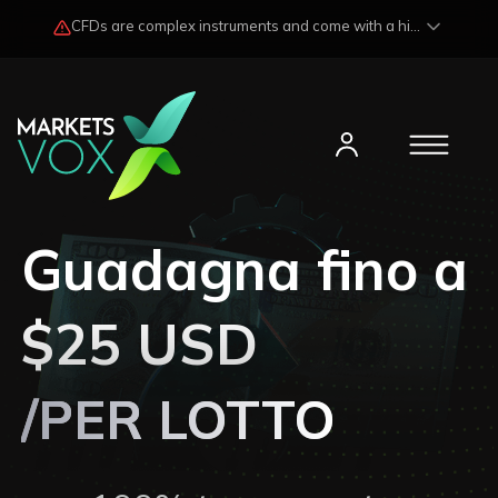
CFDs are complex instruments and come with a high risk of losing funds rapidly due to market fluctuations and leverage. Losses may exceed any potential profits and, in certain cases, your initial investment. Please read our
Guadagna fino a
$25 USD
/PER LOTTO