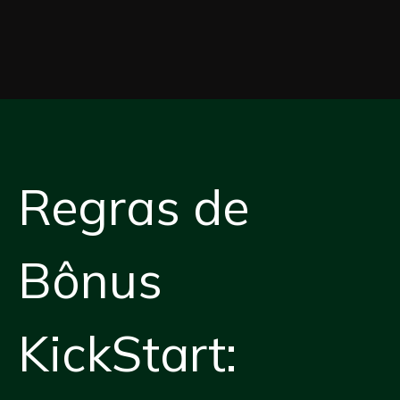
Regras de
Bônus
KickStart
: