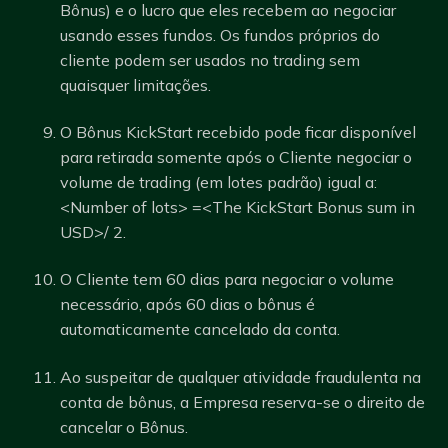
Bônus) e o lucro que eles recebem ao negociar
usando esses fundos. Os fundos próprios do
cliente podem ser usados no trading sem
quaisquer limitações.
O Bônus KickStart recebido pode ficar disponível
para retirada somente após o Cliente negociar o
volume de trading (em lotes padrão) igual a:
<Number of lots> =<The KickStart Bonus sum in
USD>/ 2.
O Cliente tem 60 dias para negociar o volume
necessário, após 60 dias o bônus é
automaticamente cancelado da conta.
Ao suspeitar de qualquer atividade fraudulenta na
conta de bônus, a Empresa reserva-se o direito de
cancelar o Bônus
.