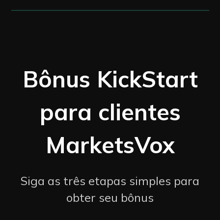
Bônus KickStart
para clientes
MarketsVox
Siga as três etapas simples para
obter seu bônus