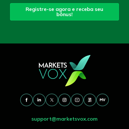
Registre-se agora e receba seu
bônus!
support@marketsvox.com