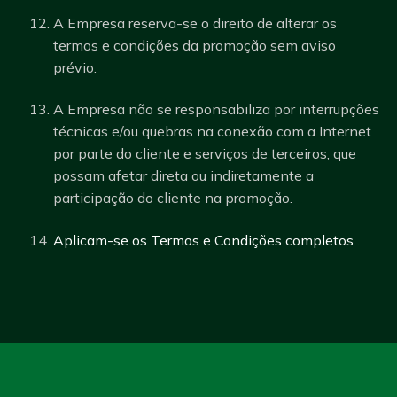
A Empresa reserva-se o direito de alterar os
termos e condições da promoção sem aviso
prévio
.
A Empresa não se responsabiliza por interrupções
técnicas e/ou quebras na conexão com a Internet
por parte do cliente e serviços de terceiros, que
possam afetar direta ou indiretamente a
participação do cliente na promoção
.
Aplicam-se os Termos e Condições completos
.