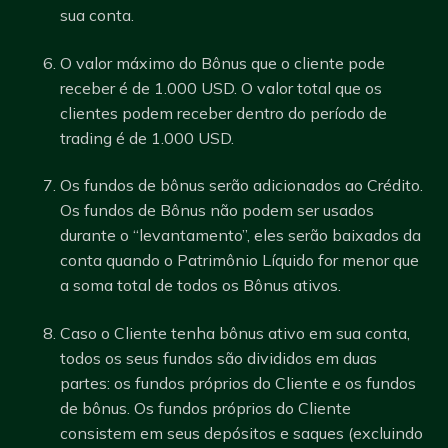
sua conta.
O valor máximo do Bônus que o cliente pode
receber é de 1.000 USD. O valor total que os
clientes podem receber dentro do período de
trading é de 1.000 USD.
Os fundos de bônus serão adicionados ao Crédito.
Os fundos de Bônus não podem ser usados
durante o “levantamento”, eles serão baixados da
conta quando o Patrimônio Líquido for menor que
a soma total de todos os Bônus ativos
.
Caso o Cliente tenha bônus ativo em sua conta,
todos os seus fundos são divididos em duas
partes: os fundos próprios do Cliente e os fundos
de bônus. Os fundos próprios do Cliente
consistem em seus depósitos e saques (excluindo