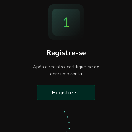
Registre-se
Após o registro, certifique-se de
abrir uma conta
Registre-se