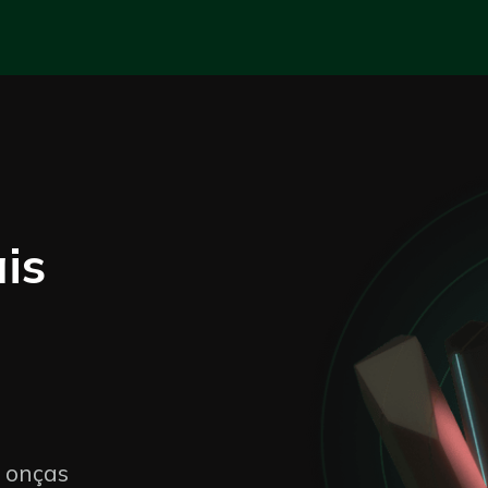
is
 onças