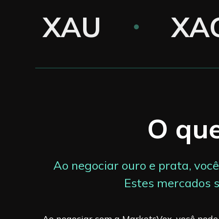
XAU
XA
O que
Ao negociar ouro e prata, voc
Estes mercados s
Ao negociar com a MarketsVox, você pode 