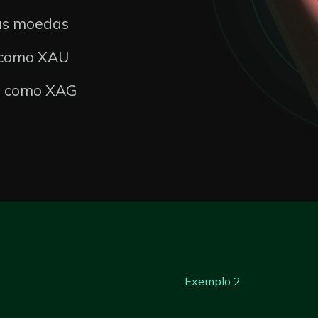
ias moedas
 como XAU
a como XAG
Exemplo 2