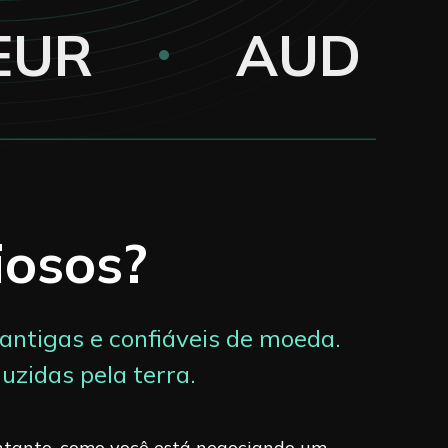
EUR
AUD
iosos?
antigas e confiáveis de moeda.
zidas pela terra.
entanto, como você está negociando um