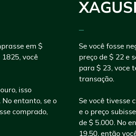
XAGUS
—
mprasse em $
Se você fosse ne
a 1825, você
preço de $ 22 e 
para $ 23, voce t
transação.
ouro, isso
 No entanto, se o
Se você tivesse 
esse comprado,
e o preço subisse
de $ 5.000. No en
19,50, então voc