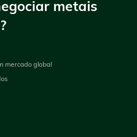
negociar metais
?
um mercado global
dos
z