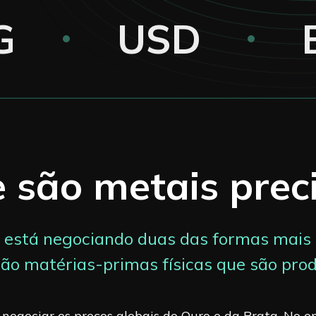
G
USD
 são metais prec
ê está negociando duas das formas mais 
ão matérias-primas físicas que são produ
negociar os preços globais do Ouro e da Prata. No 