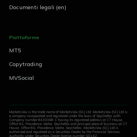
Documenti legali (en)
Piattaforme
MT5
Copytrading
MVSocial
MarketsVox is the trade name of MarketsVox (SC) Ltd. MarketsVox (SC) Ltd is
a company incorporated and registered under the laws of Seychelles with
Company number 8430368-1 having its registered address at CT House,
Office 9A, Providence, Mahe, Seychelles and principal place of business at CT
House, Office 8G, Providence, Mahe, Seychelles. MarketsVox (SC) Ltd is
authorized and regulated as a Securities Dealer by the Financial Services
Authority under Securities Dealer license number SD142.