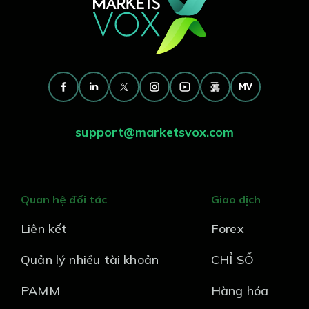
support@marketsvox.com
Quan hệ đối tác
Giao dịch
Liên kết
Forex
Quản lý nhiều tài khoản
CHỈ SỐ
PAMM
Hàng hóa