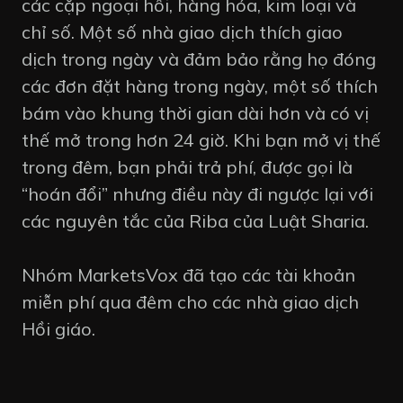
các cặp ngoại hối, hàng hóa, kim loại và
chỉ số. Một số nhà giao dịch thích giao
dịch trong ngày và đảm bảo rằng họ đóng
các đơn đặt hàng trong ngày, một số thích
bám vào khung thời gian dài hơn và có vị
thế mở trong hơn 24 giờ. Khi bạn mở vị thế
trong đêm, bạn phải trả phí, được gọi là
“hoán đổi” nhưng điều này đi ngược lại với
các nguyên tắc của Riba của Luật Sharia.
Nhóm MarketsVox đã tạo các tài khoản
miễn phí qua đêm cho các nhà giao dịch
Hồi giáo.