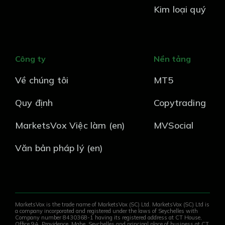
Kim loại quý
Công ty
Nền tảng
Về chúng tôi
MT5
Quy định
Copytrading
MarketsVox Việc làm (en)
MVSocial
Văn bản pháp lý (en)
MarketsVox is the trade name of MarketsVox (SC) Ltd. MarketsVox (SC) Ltd is
a company incorporated and registered under the laws of Seychelles with
Company number 8430368-1 having its registered address at CT House,
Office 9A, Providence, Mahe, Seychelles and principal place of business at CT