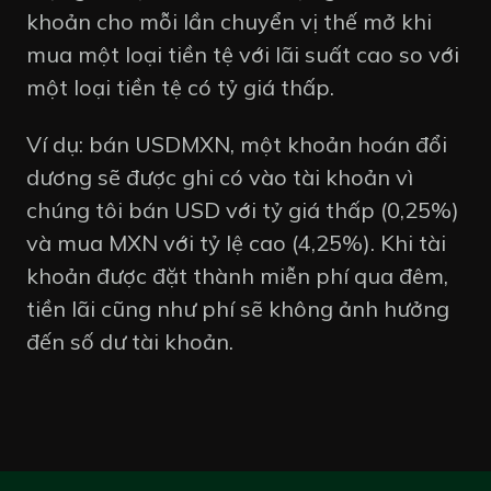
khoản cho mỗi lần chuyển vị thế mở khi
mua một loại tiền tệ với lãi suất cao so với
một loại tiền tệ có tỷ giá thấp.
Ví dụ: bán USDMXN, một khoản hoán đổi
dương sẽ được ghi có vào tài khoản vì
chúng tôi bán USD với tỷ giá thấp (0,25%)
và mua MXN với tỷ lệ cao (4,25%). Khi tài
khoản được đặt thành miễn phí qua đêm,
tiền lãi cũng như phí sẽ không ảnh hưởng
đến số dư tài khoản.