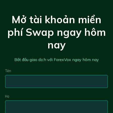
Mở tài khoản miển
phí Swap ngay hôm
nay
Bắt đầu giao dịch với ForexVox ngay hôm nay
Tên
Họ