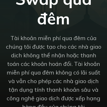
đêm
Tài khoản miễn phí qua đêm của
chúng tôi được tạo cho các nhà giao
dịch không thể nhận hoặc thanh
toán các khoản hoán đổi. Tài khoản
miễn phí qua đêm không có lãi suất
và vẫn cho phép các nhà giao dịch
tận dụng tính thanh khoản sâu và
công nghệ giao dịch được xếp hạng
hàng đầu của chúng tôi